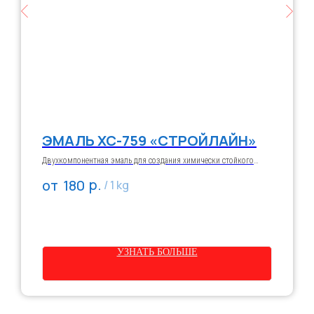
ФОРМА ОБРАТНОЙ
СВЯЗИ
ЭМАЛЬ ХС-759 «СТРОЙЛАЙН»
Двухкомпонентная эмаль для создания химически стойкого
покрытия в системе с грунтовкой ХС-059 и лаком ХС-724.
р.
180
Предназначена для защиты металлических и железобетонных
/
1 kg
конструкций от растворов кислот, щелочей, солей и
агрессивных газов (до +60°C). Наносится при температуре от
+5°C до +40°C методами распыления, кистью или валиком.
УЗНАТЬ БОЛЬШЕ