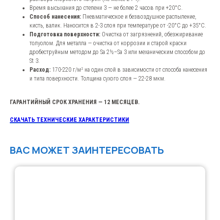
Время высыхания до степени 3 — не более 2 часов при +20°C.
Способ нанесения:
Пневматическое и безвоздушное распыление,
кисть, валик. Наносится в 2-3 слоя при температуре от -20°C до +35°C.
Подготовка поверхности:
Очистка от загрязнений, обезжиривание
толуолом. Для металла — очистка от коррозии и старой краски
дробеструйным методом до Sa 2½–Sa 3 или механическим способом до
St 3.
Расход:
170-220 г/м² на один слой в зависимости от способа нанесения
и типа поверхности. Толщина сухого слоя — 22-28 мкм.
ГАРАНТИЙНЫЙ СРОК ХРАНЕНИЯ — 12 МЕСЯЦЕВ.
СКАЧАТЬ ТЕХНИЧЕСКИЕ ХАРАКТЕРИСТИКИ
ВАС МОЖЕТ ЗАИНТЕРЕСОВАТЬ