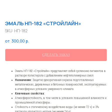
ЭМАЛЬ НП-182 «СТРОЙЛАЙН»
SKU:
НП-182
300,00
р.
СДЕЛАТЬ ЗАКАЗ
Эмаль НП-182 «Стройлайн» представляет собой суспензию пигментов в
растворе полистирола с добавлением нефтеполимерных смол.
Назначение:
Защитно-декоративная окраска подготовленных
металлических, деревянных и бетонных поверхностей, эксплуатируемых
в атмосферных условиях умеренного климата.
Ключевые свойства:
Атмосферостойкость, в том числе в условиях повышенной влажности и
промышленной атмосферы.
Стойкость к статическому воздействию воды (не менее 72 ч) и 3%
раствора хлористого натрия (не менее 24 ч).