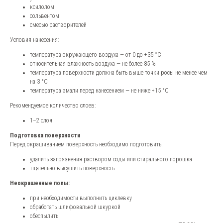
ксилолом
сольвентом
смесью растворителей
Условия нанесения:
температура окружающего воздуха — от 0 до +35 °С
относительная влажность воздуха — не более 85 %
температура поверхности должна быть выше точки росы не менее чем
на 3 °С
температура эмали перед нанесением — не ниже +15 °С
Рекомендуемое количество слоев:
1–2 слоя
Подготовка поверхности
Перед окрашиванием поверхность необходимо подготовить.
удалить загрязнения раствором соды или стирального порошка
тщательно высушить поверхность
Неокрашенные полы:
при необходимости выполнить циклевку
обработать шлифовальной шкуркой
обеспылить