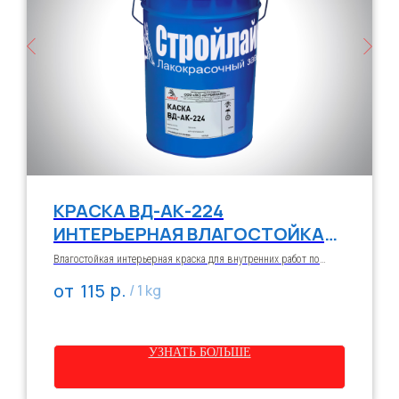
КРАСКА ВД-АК-224
ИНТЕРЬЕРНАЯ ВЛАГОСТОЙКАЯ
«СТРОЙЛАЙН»
Влагостойкая интерьерная краска для внутренних работ по
кирпичу, бетону, штукатурке и дереву в помещениях с
р.
115
повышенной влажностью (кухни, ванные, санузлы). Допускается
/
1 kg
очистка бытовой химией.
УЗНАТЬ БОЛЬШЕ