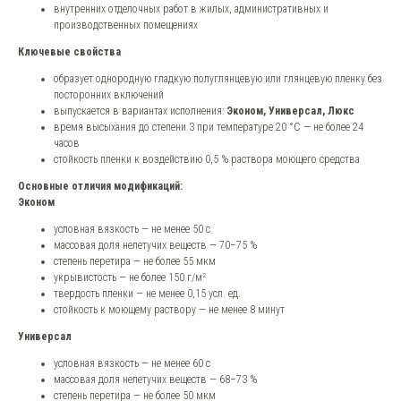
внутренних отделочных работ в жилых, административных и
производственных помещениях
Ключевые свойства
образует однородную гладкую полуглянцевую или глянцевую пленку без
посторонних включений
выпускается в вариантах исполнения:
Эконом, Универсал, Люкс
время высыхания до степени 3 при температуре 20 °С — не более 24
часов
стойкость пленки к воздействию 0,5 % раствора моющего средства
Основные отличия модификаций:
Эконом
условная вязкость — не менее 50 с
массовая доля нелетучих веществ — 70–75 %
степень перетира — не более 55 мкм
укрывистость — не более 150 г/м²
твердость пленки — не менее 0,15 усл. ед.
стойкость к моющему раствору — не менее 8 минут
Универсал
условная вязкость — не менее 60 с
массовая доля нелетучих веществ — 68–73 %
степень перетира — не более 50 мкм