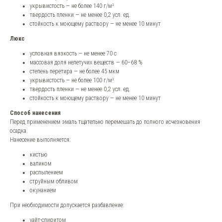
укрывистость — не более 140 г/м²
твердость пленки — не менее 0,2 усл. ед.
стойкость к моющему раствору — не менее 10 минут
Люкс
условная вязкость — не менее 70 с
массовая доля нелетучих веществ — 60–68 %
степень перетира — не более 45 мкм
укрывистость — не более 100 г/м²
твердость пленки — не менее 0,2 усл. ед.
стойкость к моющему раствору — не менее 10 минут
Способ нанесения
Перед применением эмаль тщательно перемешать до полного исчезновения
осадка.
Нанесение выполняется:
кистью
валиком
распылением
струйным обливом
окунанием
При необходимости допускается разбавление:
уайт-спиритом