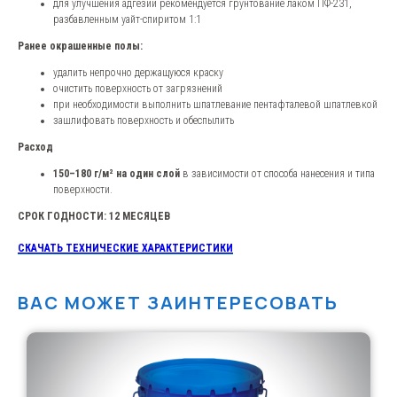
для улучшения адгезии рекомендуется грунтование лаком ПФ-231,
разбавленным уайт-спиритом 1:1
Ранее окрашенные полы:
удалить непрочно держащуюся краску
очистить поверхность от загрязнений
ФОРМА ОБРАТНОЙ
при необходимости выполнить шпатлевание пентафталевой шпатлевкой
СВЯЗИ
зашлифовать поверхность и обеспылить
Расход
150–180 г/м² на один слой
в зависимости от способа нанесения и типа
поверхности.
СРОК ГОДНОСТИ: 12 МЕСЯЦЕВ
СКАЧАТЬ ТЕХНИЧЕСКИЕ ХАРАКТЕРИСТИКИ
ВАС МОЖЕТ ЗАИНТЕРЕСОВАТЬ