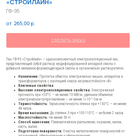
«СТРОЙЛАЙН»
ГФ-95
265,00
р.
СДЕЛАТЬ ЗАКАЗ
Лак ГФ-95 «Стройлайн» — однокомпонентный электроизоляционный лак,
представляющий собой раствор модифицированной алкидной смолы с
добавкой меламиноформальдегидной смолы в органических растворителях.
Назначение:
Пропитка обмоток электрических машин, аппаратов и
трансформаторов с изоляцией класса нагревостойкости «В».
Ключевые свойства:
Высокие электроизоляционные свойства:
Электрическая
прочность при +20°C — не менее 70 МВ/м; удельное объемное
электрическое сопротивление — не менее 1×10¹² Ом·м.
Термостойкость:
Термоэластичность пленки при +150°C — не менее
48 часов.
Время высыхания:
До степени 3 при +105-110°C — не более 2 часов.
Маслостойкость:
Не менее 59 Н.
Способ нанесения:
Пневматическое распыление, окунание, налив,
кисть, валик.
Подготовка поверхности:
Очистка металлических поверхностей от
загрязнений, обеспыливание и обезжиривание.