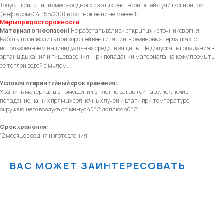
СВЯЗИ
Толуол, ксилол или смесью одного из этих растворителей с уайт-спиритом
(нефрасом-С4-155/200) в соотношении не менее 1:1.
Меры предосторожности
Материал огнеопасен!
Не работать вблизи открытых источников огня.
Работы производить при хорошей вентиляции, в резиновых перчатках, с
использованием индивидуальных средств защиты. Не допускать попадания в
органы дыхания и пищеварения. При попадании материала на кожу промыть
ее теплой водой с мылом.
Условия и гарантийный срок хранения:
Хранить материалы в помещении в плотно закрытой таре, исключив
попадание на них прямых солнечных лучей и влаги при температуре
окружающего воздуха от минус 40°С до плюс 40°С.
Срок хранения:
12 месяцев со дня изготовления.
ВАС МОЖЕТ ЗАИНТЕРЕСОВАТЬ