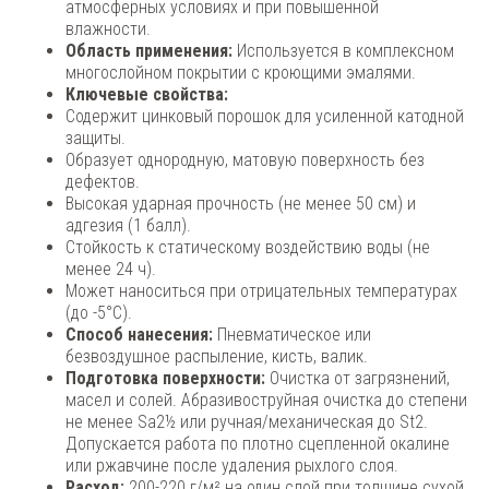
атмосферных условиях и при повышенной
влажности.
Область применения:
Используется в комплексном
многослойном покрытии с кроющими эмалями.
Ключевые свойства:
Содержит цинковый порошок для усиленной катодной
защиты.
Образует однородную, матовую поверхность без
дефектов.
Высокая ударная прочность (не менее 50 см) и
адгезия (1 балл).
Стойкость к статическому воздействию воды (не
менее 24 ч).
Может наноситься при отрицательных температурах
(до -5°C).
Способ нанесения:
Пневматическое или
безвоздушное распыление, кисть, валик.
Подготовка поверхности:
Очистка от загрязнений,
масел и солей. Абразивоструйная очистка до степени
не менее Sa2½ или ручная/механическая до St2.
Допускается работа по плотно сцепленной окалине
или ржавчине после удаления рыхлого слоя.
Расход:
200-220 г/м² на один слой при толщине сухой