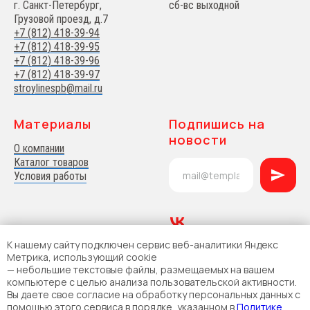
г. Санкт-Петербург,
сб-вс выходной
Грузовой проезд, д.7
+7 (812) 418-39-94
+7 (812) 418-39-95
+7 (812) 418-39-96
+7 (812) 418-39-97
stroylinespb@mail.ru
Материалы
Подпишись на
новости
О компании
Каталог товаров
Условия работы
К нашему сайту подключен сервис веб-аналитики Яндекс
Метрика, использующий cookie
— небольшие текстовые файлы, размещаемых на вашем
компьютере с целью анализа пользовательской активности.
© 2025 ООО Стройлайн
Вы даете свое согласие на обработку персональных данных с
Политика конфиденциальности
помощью этого сервиса в порядке, указанном в
Политике
и обработки ПД