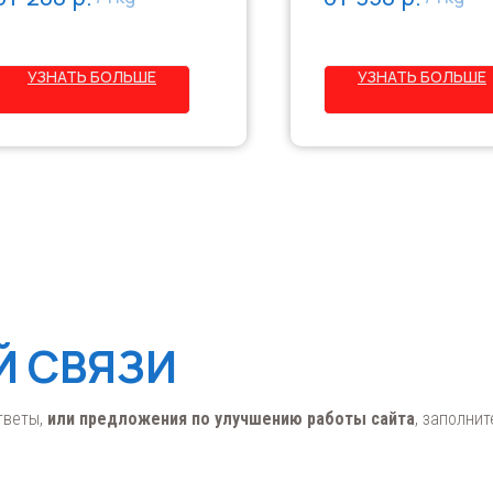
сплавам, а также для добавки в
эксплуатируемых в атмос
эмали для повышения блеска.
условиях различных
Наносится на предварительно
климатических районов.
УЗНАТЬ БОЛЬШЕ
УЗНАТЬ БОЛЬШЕ
окрашенные поверхности
Наносится на загрунтова
распылением, кистью или
поверхность методами
окунанием при температуре от
распыления. Время высых
30°C до +30°C.
3 часа.
Й СВЯЗИ
тветы,
или предложения по улучшению работы сайта
, заполни