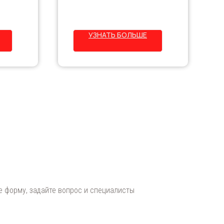
эксплуатирующихся в условиях
ферных
воздействия нефти,
нефтепродуктов, пресной и
морской воды. Применяется в
УЗНАТЬ БОЛЬШЕ
нную
системах с грунтовкой БЭП-0261.
Наносится при температуре от 5°C
ания —
до 35°C.
те форму, задайте вопрос и специалисты