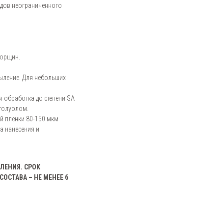
удов неограниченного
морщин.
ыление. Для небольших
 обработка до степени SA
 толуолом.
й пленки 80-150 мкм
да нанесения и
ЛЕНИЯ. СРОК
ОСТАВА – НЕ МЕНЕЕ 6