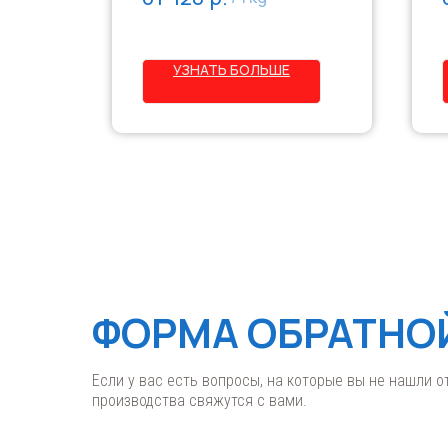
деревянным и другим пористым
ферных
поверхностям (кроме полов).
ата,
Перед применением
УЗНАТЬ БОЛЬШЕ
нной
перемешивается и разбавляется
ного
водой, наносится в два слоя.
.
-
ФОРМА ОБРАТНО
Если у вас есть вопросы, на которые вы не нашли о
производства свяжутся с вами.