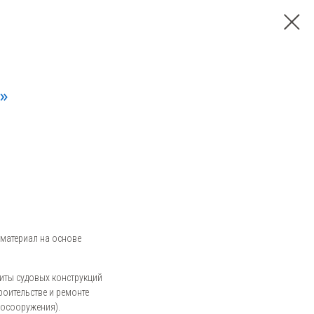
»
материал на основе
ты судовых конструкций
роительстве и ремонте
росооружения).