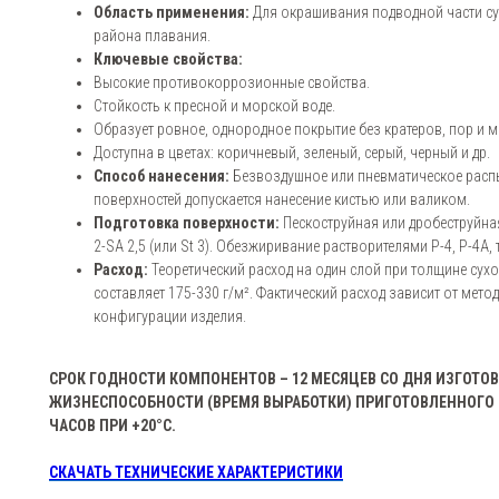
Область применения:
Для окрашивания подводной части с
района плавания.
Ключевые свойства:
Высокие противокоррозионные свойства.
Стойкость к пресной и морской воде.
Образует ровное, однородное покрытие без кратеров, пор и 
Доступна в цветах: коричневый, зеленый, серый, черный и др.
Способ нанесения:
Безвоздушное или пневматическое расп
поверхностей допускается нанесение кистью или валиком.
Подготовка поверхности:
Пескоструйная или дробеструйная
2-SA 2,5 (или St 3). Обезжиривание растворителями Р-4, Р-4А,
Расход:
Теоретический расход на один слой при толщине сухо
составляет 175-330 г/м². Фактический расход зависит от мето
конфигурации изделия.
СРОК ГОДНОСТИ КОМПОНЕНТОВ – 12 МЕСЯЦЕВ СО ДНЯ ИЗГОТОВ
ЖИЗНЕСПОСОБНОСТИ (ВРЕМЯ ВЫРАБОТКИ) ПРИГОТОВЛЕННОГО С
ЧАСОВ ПРИ +20°C.
СКАЧАТЬ ТЕХНИЧЕСКИЕ ХАРАКТЕРИСТИКИ