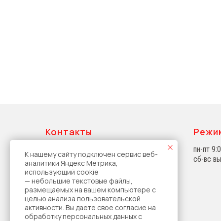
Контакты
Режи
ООО «Стройлайн»
пн-пт 9:
К нашему сайту подключен сервис веб-
г. Санкт-Петербург,
сб-вс в
аналитики Яндекс Метрика,
Грузовой проезд, д.7
использующий cookie
+7 (812) 418-39-94
— небольшие текстовые файлы,
+7 (812) 418-39-95
размещаемых на вашем компьютере с
+7 (812) 418-39-96
целью анализа пользовательской
активности. Вы даете свое согласие на
+7 (812) 418-39-97
обработку персональных данных с
stroylinespb@mail.ru