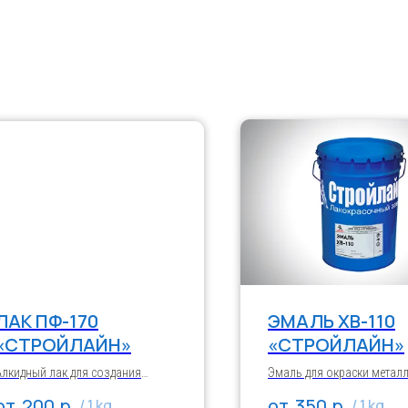
ЛАК ПФ-170
ЭМАЛЬ ХВ-110
«СТРОЙЛАЙН»
«СТРОЙЛАЙН»
Алкидный лак для создания
Эмаль для окраски метал
атмосферостойких прозрачных
и деревянных поверхносте
р.
р.
200
350
/
1 kg
/
1 kg
покрытий по алюминию и его
изделий и оборудования,