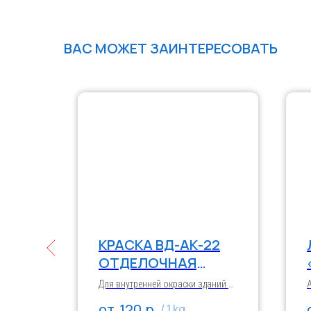
ВАС МОЖЕТ ЗАИНТЕРЕСОВАТЬ
КРАСКА ВД-АК-22
ОТДЕЛОЧНАЯ
«СТРОЙЛАЙН»
ативной
Для внутренней окраски зданий и
сооружений по кирпичным,
р.
120
/
1 kg
 и
бетонным, оштукатуренным,