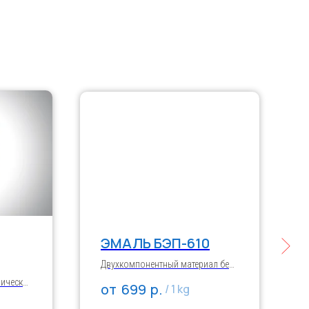
ЭМАЛЬ БЭП-610
Двухкомпонентный материал без
растворителей для финишной
лических
р.
699
/
1 kg
противокоррозионной защиты
й
стальных поверхностей,